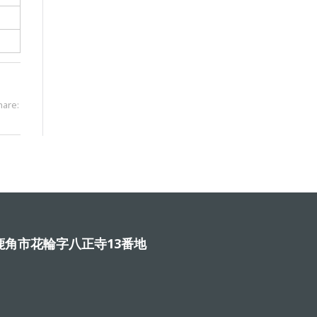
hare:
角市花輪字八正寺13番地