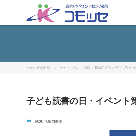
文化の杜交流館 コモッセ
>
イベント情報
>
花輪図書館
>
子ども読書の
子ども読書の日・イベント
施設:
花輪図書館