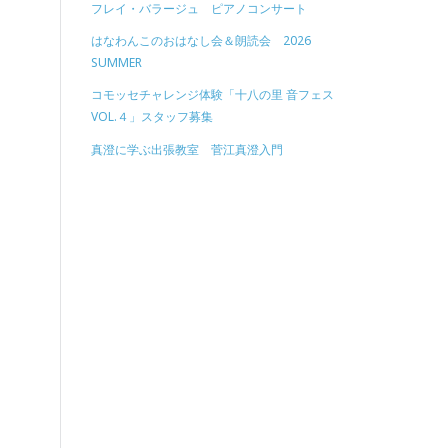
フレイ・バラージュ ピアノコンサート
はなわんこのおはなし会＆朗読会 2026
SUMMER
コモッセチャレンジ体験「十八の里 音フェス
VOL.４」スタッフ募集
真澄に学ぶ出張教室 菅江真澄入門