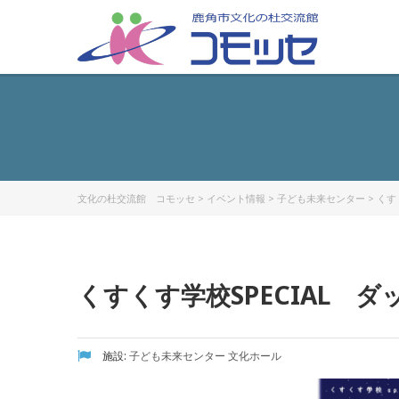
文化の杜交流館 コモッセ
>
イベント情報
>
子ども未来センター
>
くす
くすくす学校SPECIAL 
施設:
子ども未来センター
文化ホール