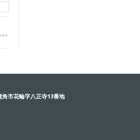
hare:
角市花輪字八正寺13番地