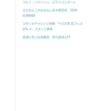
フレイ・バラージュ ピアノコンサート
はなわんこのおはなし会＆朗読会 2026
SUMMER
コモッセチャレンジ体験「十八の里 音フェス
VOL.４」スタッフ募集
真澄に学ぶ出張教室 菅江真澄入門