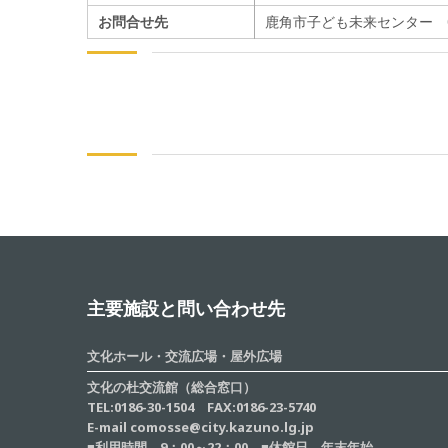
お問合せ先
鹿角市子ども未来センター 018
主要施設と問い合わせ先
文化ホール・交流広場・屋外広場
文化の杜交流館（総合窓口）
TEL:0186-30-1504 FAX:0186-23-5740
E-mail comosse@city.kazuno.lg.jp
■利用時間 9：00～22：00 ■休館日 年末年始