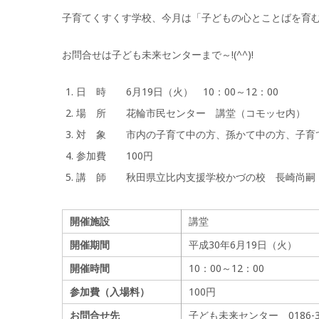
子育てくすくす学校、今月は「子どもの心とことばを育
お問合せは子ども未来センターまで～!(^^)!
日 時 6月19日（火） 10：00～12：00
場 所 花輪市民センター 講堂（コモッセ内）
対 象 市内の子育て中の方、孫かて中の方、子育
参加費 100円
講 師 秋田県立比内支援学校かづの校 長崎尚嗣
開催施設
講堂
開催期間
平成30年6月19日（火）
開催時間
10：00～12：00
参加費（入場料）
100円
お問合せ先
子ども未来センター 0186-30