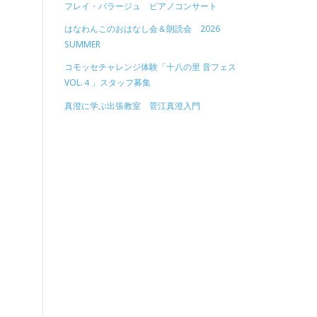
フレイ・バラージュ ピアノコンサート
はなわんこのおはなし会＆朗読会 2026
SUMMER
コモッセチャレンジ体験「十八の里 音フェス
VOL.４」スタッフ募集
真澄に学ぶ出張教室 菅江真澄入門