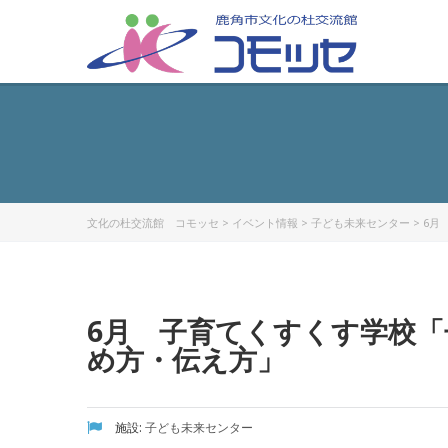
文化の杜交流館 コモッセ
>
イベント情報
>
子ども未来センター
>
6月
6月 子育てくすくす学校
め方・伝え方」
施設:
子ども未来センター