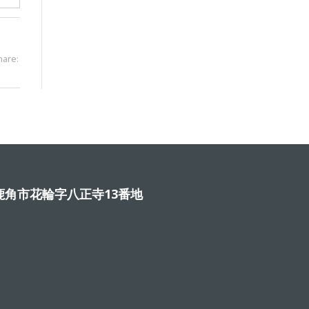
hare:
角市花輪字八正寺13番地