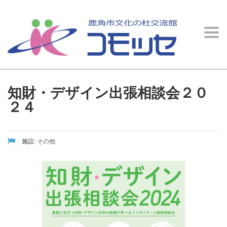
イベント情報
Togg
文化の杜交流館 コモッセ
>
イベント情報
>
その他
>
知財・デザイン出張相談会２
navi
０２４
知財・デザイン出張相談会２０
２４
施設:
その他