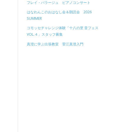
フレイ・バラージュ ピアノコンサート
はなわんこのおはなし会＆朗読会 2026
SUMMER
コモッセチャレンジ体験「十八の里 音フェス
VOL.４」スタッフ募集
真澄に学ぶ出張教室 菅江真澄入門