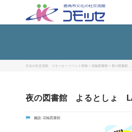
文化の杜交流館 コモッセ
>
イベント情報
>
花輪図書館
>
夜の図書館 よる
夜の図書館 よるとしょ LAUG
施設:
花輪図書館