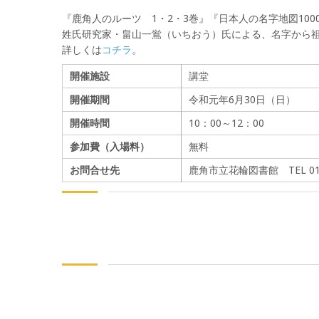
『鹿角人のルーツ 1・2・3巻』『日本人の名字地図10
姓氏研究家・畠山一鴬（いちおう）氏による、名字から
詳しくは
コチラ
。
開催施設
講堂
開催期間
令和元年6月30日（日）
開催時間
10：00～12：00
参加費（入場料）
無料
お問合せ先
鹿角市立花輪図書館 TEL 0186