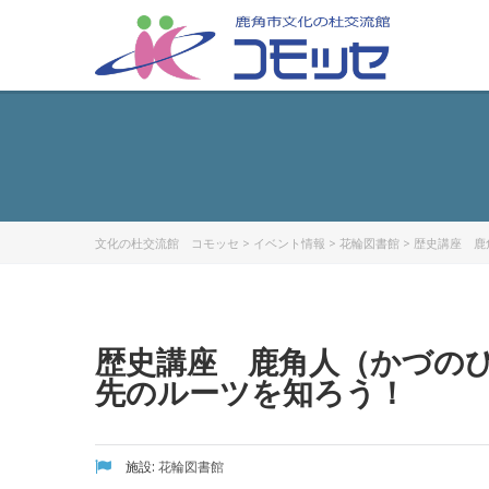
文化の杜交流館 コモッセ
>
イベント情報
>
花輪図書館
>
歴史講座 鹿
歴史講座 鹿角人（かづの
先のルーツを知ろう！
施設:
花輪図書館