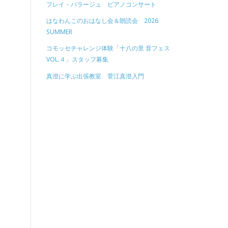
フレイ・バラージュ ピアノコンサート
はなわんこのおはなし会＆朗読会 2026
SUMMER
コモッセチャレンジ体験「十八の里 音フェス
VOL.４」スタッフ募集
真澄に学ぶ出張教室 菅江真澄入門