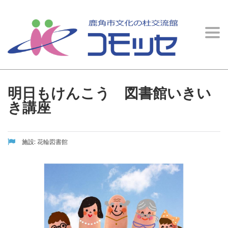
イベント情報
Togg
文化の杜交流館 コモッセ
>
イベント情報
>
花輪図書館
>
明日もけんこう 図書館
navi
いきいき講座
明日もけんこう 図書館いきい
き講座
施設:
花輪図書館