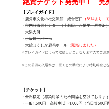
絶賛チケット発売中！
完売
【プレイガイド】
・
鹿角市文化の杜交流館 総合窓口
（6/14より
・
市内各市民センター（十和田、八幡平、尾去沢
・
大湯支所
・
小坂町セパーム
・
大館ほくしか鹿鳴ホール
（完売しました）
※プレイガイドによって取扱日がことなりますのでご注
※この公演の入場料は、宝くじの助成により特別料金と
【チケット】
・全席指定（感染対策のため間隔を空けておりま
・一般1,500円 高校生以下1,000円（当日券500