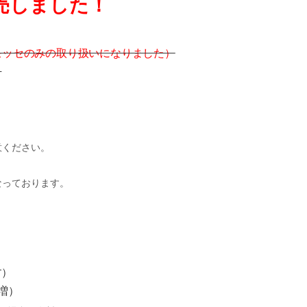
しました！
コモッセのみの取り扱いになりました）
）
意ください。
なっております。
す）
円増）