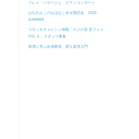
フレイ・バラージュ ピアノコンサート
はなわんこのおはなし会＆朗読会 2026
SUMMER
コモッセチャレンジ体験「十八の里 音フェス
VOL.４」スタッフ募集
真澄に学ぶ出張教室 菅江真澄入門