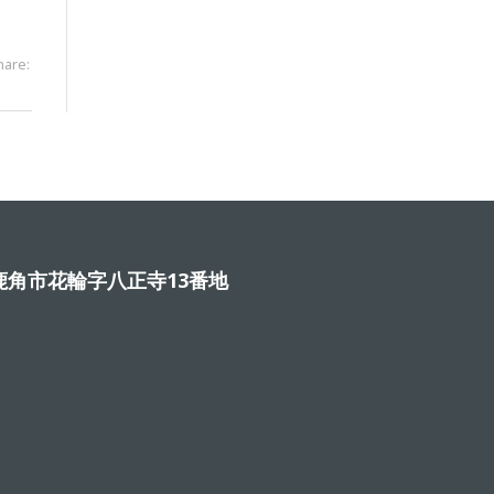
hare:
角市花輪字八正寺13番地