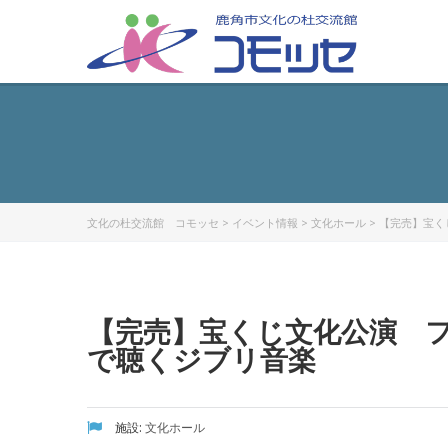
文化の杜交流館 コモッセ
>
イベント情報
>
文化ホール
>
【完売】宝く
【完売】宝くじ文化公演 
で聴くジブリ音楽
施設:
文化ホール