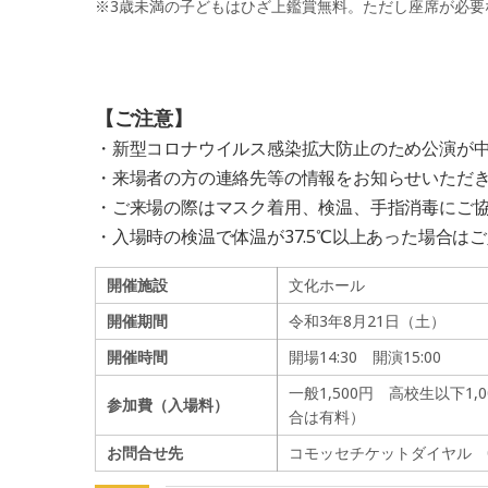
※3歳未満の子どもはひざ上鑑賞無料。ただし座席が必要
【ご注意】
・新型コロナウイルス感染拡大防止のため公演が
・来場者の方の連絡先等の情報をお知らせいただ
・ご来場の際はマスク着用、検温、手指消毒にご
・入場時の検温で体温が37.5℃以上あった場合
開催施設
文化ホール
開催期間
令和3年8月21日（土）
開催時間
開場14:30 開演15:00
一般1,500円 高校生以下
参加費（入場料）
合は有料）
お問合せ先
コモッセチケットダイヤル 018