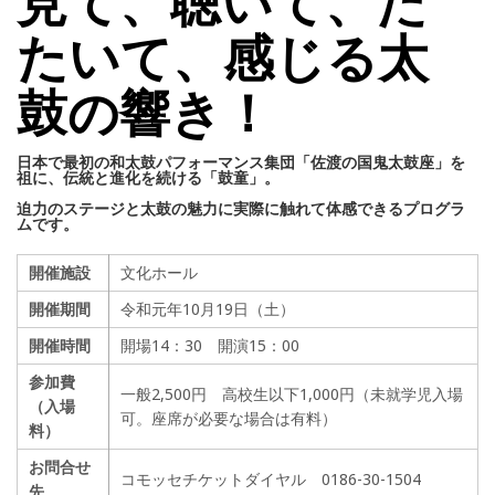
見て、聴いて、た
たいて、感じる太
鼓の響き！
日本で最初の和太鼓パフォーマンス集団「佐渡の国鬼太鼓座」を
祖に、伝統と進化を続ける「鼓童」。
迫力のステージと太鼓の魅力に実際に触れて体感できるプログラ
ムです。
開催施設
文化ホール
開催期間
令和元年10月19日（土）
開催時間
開場14：30 開演15：00
参加費
一般2,500円 高校生以下1,000円（未就学児入場
（入場
可。座席が必要な場合は有料）
料）
お問合せ
コモッセチケットダイヤル 0186-30-1504
先