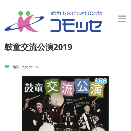
イベント情報
Togg
文化の杜交流館 コモッセ
>
イベント情報
>
文化ホール
>
鼓童交流公演2019
navi
鼓童交流公演2019
施設:
文化ホール