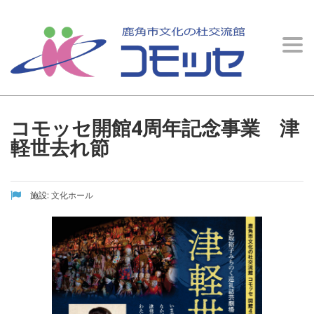
イベント情報
Togg
文化の杜交流館 コモッセ
>
イベント情報
>
文化ホール
>
コモッセ開館4周年記念
navi
事業 津軽世去れ節
コモッセ開館4周年記念事業 津
軽世去れ節
施設:
文化ホール