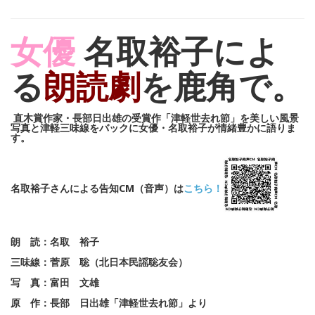
女優
名取裕子によ
る
朗読劇
を鹿角で。
直木賞作家・長部日出雄の受賞作「津軽世去れ節」を美しい風景
写真と津軽三味線をバックに女優・名取裕子が情緒豊かに語りま
す。
名取裕子さんによる告知CM（音声）は
こちら！
朗 読：名取 裕子
三味線：菅原 聡（北日本民謡聡友会）
写 真：富田 文雄
原 作：長部 日出雄「津軽世去れ節」より