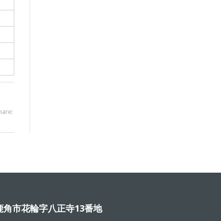
hare:
角市花輪字八正寺13番地