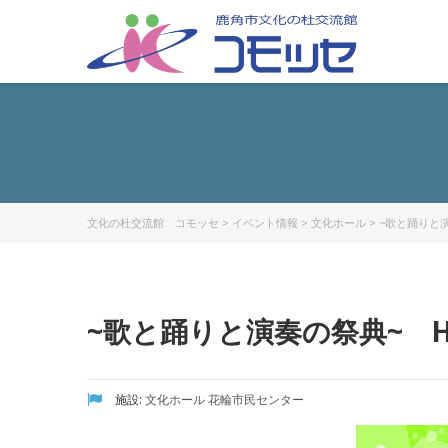
文化の杜交流館 コモッセ
>
イベント情報
>
文化ホール
>
~歌と踊りと演
~歌と踊りと演奏の祭典~ H
施設:
文化ホール
花輪市民センター