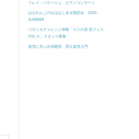
フレイ・バラージュ ピアノコンサート
はなわんこのおはなし会＆朗読会 2026
SUMMER
コモッセチャレンジ体験「十八の里 音フェス
VOL.４」スタッフ募集
真澄に学ぶ出張教室 菅江真澄入門