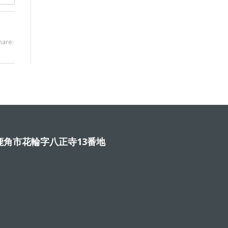
hare:
角市花輪字八正寺13番地