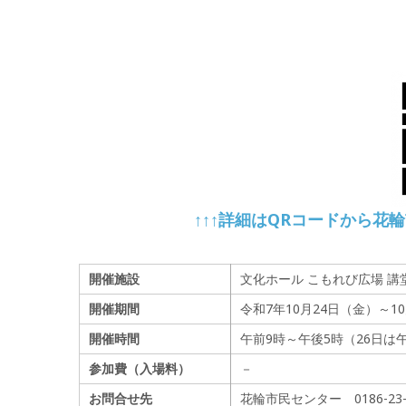
↑↑↑詳細はQRコードから花
開催施設
文化ホール こもれび広場 講堂 
開催期間
令和7年10月24日（金）～1
開催時間
午前9時～午後5時（26日は
参加費（入場料）
－
お問合せ先
花輪市民センター 0186-23-