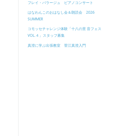
フレイ・バラージュ ピアノコンサート
はなわんこのおはなし会＆朗読会 2026
SUMMER
コモッセチャレンジ体験「十八の里 音フェス
VOL.４」スタッフ募集
真澄に学ぶ出張教室 菅江真澄入門